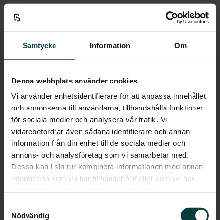
Vi ser ett stort behov av nya bostäder anpassade för
äldre. Staffanstorps kommun har infört LOV (lagen om
valfrihet) för särskilt boende för äldre vilket innebär fri
konkurrens på äldreboendemarknaden. I expansiva
Samtycke
Information
Om
Hjärup finns idag endast ett mindre befintligt
äldreboende. Detta projekt erbjuder moderna och
välutvecklade bostäder för äldre. Kombinationen
Denna webbplats använder cookies
tillfredsställer den breda målgruppens behov av både
Vi använder enhetsidentifierare för att anpassa innehållet
äldreboende och framförallt trygghetsbostäder.
och annonserna till användarna, tillhandahålla funktioner
- ”SHH Samhällsfastigheters ambition, att bygga en
för sociala medier och analysera vår trafik. Vi
plattform för långsiktigt ägande och förvaltning av
vidarebefordrar även sådana identifierare och annan
egenutvecklade samhällsfastigheter, går nu in i en ny
information från din enhet till de sociala medier och
fas. Projektet i Hjärup kommer efter färdigställande
annons- och analysföretag som vi samarbetar med.
att långsiktigt ägas och förvaltas av SHH”, säger
Dessa kan i sin tur kombinera informationen med annan
Fredrik Alvarsson, VD SHH Samhällsfastigheter.
information som du har tillhandahållit eller som de har
samlat in när du har använt deras tjänster.
Samtyckesval
För mer information
Nödvändig