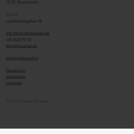
111 37 Stockholm
Besök
Luntmakargatan 18
info@birgerbostad.se
08-623 19 10
birgerbostad.se
Integritetspolicy
Facebook
Instagram
LinkedIn
© 2026 Birger Bostad