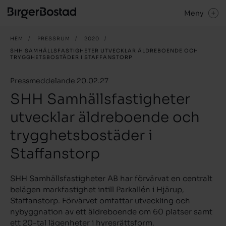
Meny
HEM
/
PRESSRUM
/
2020
/
SHH SAMHÄLLSFASTIGHETER UTVECKLAR ÄLDREBOENDE OCH
TRYGGHETSBOSTÄDER I STAFFANSTORP
Pressmeddelande 20.02.27
SHH Samhällsfastigheter
utvecklar äldreboende och
trygghetsbostäder i
Staffanstorp
SHH Samhällsfastigheter AB har förvärvat en centralt
belägen markfastighet intill Parkallén i Hjärup,
Staffanstorp. Förvärvet omfattar utveckling och
nybyggnation av ett äldreboende om 60 platser samt
ett 20-tal lägenheter i hyresrättsform.