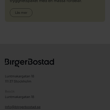
trygghetspaket med en massa fördelar.
Läs mer
Luntmakargatan 18
111 37 Stockholm
Besök
Luntmakargatan 18
info@birgerbostad.se