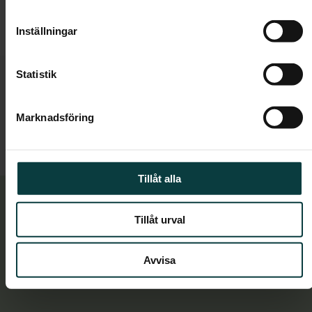
Inställningar
Statistik
Marknadsföring
Tillåt alla
Tillåt urval
Mitt i Arenastaden
Avvisa
Nära stadens puls, natur och framtidens
kommunikationer.