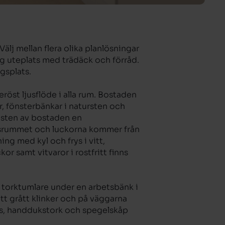
älj mellan flera olika planlösningar
ig uteplats med trädäck och förråd.
gsplats.
eröst ljusflöde i alla rum. Bostaden
, fönsterbänkar i natursten och
 resten av bostaden en
agsrummet och luckorna kommer från
ing med kyl och frys i vitt,
r samt vitvaror i rostfritt finns
 torktumlare under en arbetsbänk i
ett grått klinker och på väggarna
glas, handdukstork och spegelskåp