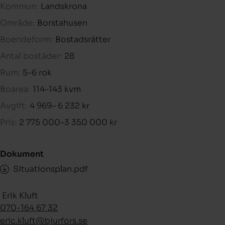
Kommun:
Landskrona
Område:
Borstahusen
Boendeform:
Bostadsrätter
Antal bostäder:
28
Rum:
5–6 rok
Boarea:
114–143 kvm
Avgift:
4 969– 6 232 kr
Pris:
2 775 000–3 350 000 kr
Dokument
Situationsplan.pdf
Erik Kluft
070-164 67 32
eric.kluft­@bjurfors.se