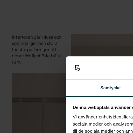
Interiören går i ljusa och
sobra färger och stora
fönsterpartier ger ett
generöst ljusflöde i alla
rum.
Samtycke
Denna webbplats använder 
Vi använder enhetsidentifierar
sociala medier och analysera 
till de sociala medier och a