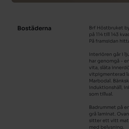
Bostäderna
Brf Höstbruket by
på 114 till 143 k
På framsidan hitt
Interiören går i l
har genomgå - en
vita, släta innerd
vitpigmenterad l
Marbodal. Bänkskiv
induktionshäll, i
som tillval.
Badrummet på ent
grå laminat. Ovan
sitter ett vitt m
med belysning.