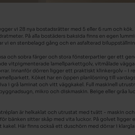
gger vi 28 nya bostadsrätter med 5 eller 6 rum och kök. V
vadratmeter. På alla bostäders baksida finns en egen lumm
ar vi en stenbelagd gång och en asfalterad biluppställnin
jusa och sobra färger och stora fönsterpartier ger ett gen
de vitpigmenterade lamellparkettgolv, vitmålade väggar
örrar. Innanför dörren ligger ett praktiskt klinkergolv – i
amellparkett. Köket har en öppen planlösning till vard
a i grå laminat och vitt väggkakel. Full maskinell utrustn
nbyggnadsugn, mikro och diskmaskin. Beige eller gråa lucko
réplan är helkaklat och utrustat med tvätt - maskin och
för bänken sitter skåp med vita luckor. På golvet ligger 
att kakel. Här finns också ett duschörn med dörrar i klar