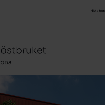
Hitta bo
Höstbruket
rona