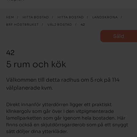
HEM
/
HITTA BOSTAD
/
HITTA BOSTAD
/
LANDSKRONA
/
BRF HÖSTBRUKET
/
VÄLJ BOSTAD
/
42
Såld
42
5 rum och kök
Välkommen till detta radhus om 5 rok på 114
välplanerade kvm.
Direkt innanför ytterdörren ligger ett praktiskt
klinkergolv som går över i den vitpigmenterade
lamellparketten som går igenom hela bostaden. Här
finns också en skjutdörrsgarderob som på ett snyggt
sätt döljer dina ytterkläder.