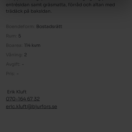
entrésidan samt gräsmatta, förråd och altan med
trädäck på baksidan.
Boendeform:
Bostadsrätt
Rum:
5
Boarea:
114 kvm
Våning:
2
Avgift:
-
Pris:
-
Erik Kluft
070-164 67 32
eric.kluft­@bjurfors.se