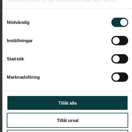
information som du har tillhandahållit eller som de har
Värme, vatten, bredband och telefoni ingår i
samlat in när du har använt deras tjänster.
månadsavgiften.
Samtyckesval
Nödvändig
Boendeform:
Bostadsrätt
Rum:
2
Inställningar
Boarea:
45 kvm
Våning:
2
Statistik
Avgift:
-
Pris:
-
Marknadsföring
Tillåt alla
Tillåt urval