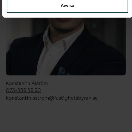
Avvisa
Konstantin Åström
073-389 89 90
konstantin.astrom­@fastighetsbyran.se