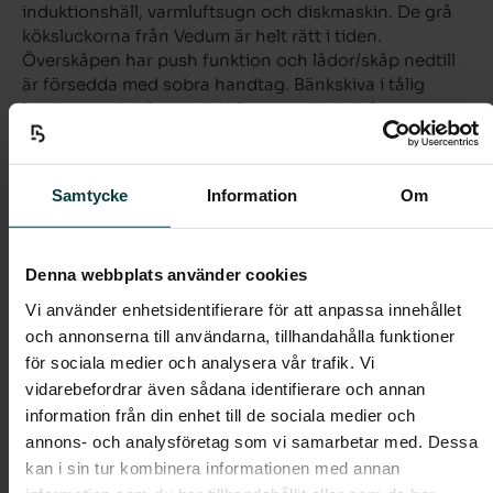
induktionshäll, varmluftsugn och diskmaskin. De grå
köksluckorna från Vedum är helt rätt i tiden.
Överskåpen har push funktion och lådor/skåp nedtill
är försedda med sobra handtag. Bänkskiva i tålig
laminat med stänkskydd i form av vitt kakel.
Helkaklat badrum med handfat, kommod (lådor) och
Samtycke
Information
Om
spegel med belysning ovanför. På golvet ligger ett
naturfärgat klinker och vita liggande kakelplattor på
vägg.
Denna webbplats använder cookies
Vi använder enhetsidentifierare för att anpassa innehållet
Förvaring i form av garderober, städskåp och förråd
och annonserna till användarna, tillhandahålla funktioner
enligt planlösning.
för sociala medier och analysera vår trafik. Vi
vidarebefordrar även sådana identifierare och annan
Lägenheten har genomgående parkettgolv i
information från din enhet till de sociala medier och
ljuspigmenterad ek, vitmålade väggar, fönsterbänkar i
annons- och analysföretag som vi samarbetar med. Dessa
natursten och vita släta innerdörrar.
kan i sin tur kombinera informationen med annan