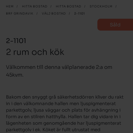
HEM
/
HITTA BOSTAD
/
HITTA BOSTAD
/
STOCKHOLM
/
BRF GRINDAVIK
/
VÄLJ BOSTAD
/
2-1101
Såld
2-1101
2 rum och kök
Välkommen till denna välplanerade 2:a om
45kvm.
Bakom den snyggt grå säkerhetsdörren kliver du rakt
in i den välkomnande hallen men ljuspigmenterat
parkettgolv, ljusa väggar och plats för avhängning i
form av en stilren hatthylla. Hallen tar dig vidare in i
lägenheten som genomgående har ljuspigmenterat
parkettgolv i ek. Köket är fullt utrustat med