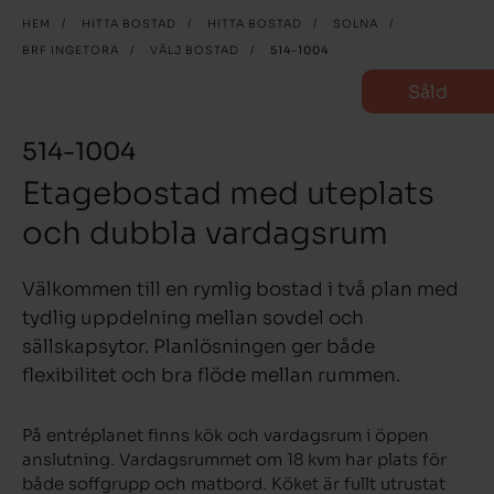
HEM
/
HITTA BOSTAD
/
HITTA BOSTAD
/
SOLNA
/
BRF INGETORA
/
VÄLJ BOSTAD
/
514-1004
Såld
514-1004
Etagebostad med uteplats
och dubbla vardagsrum
Välkommen till en rymlig bostad i två plan med
tydlig uppdelning mellan sovdel och
sällskapsytor. Planlösningen ger både
flexibilitet och bra flöde mellan rummen.
På entréplanet finns kök och vardagsrum i öppen
anslutning. Vardagsrummet om 18 kvm har plats för
både soffgrupp och matbord. Köket är fullt utrustat