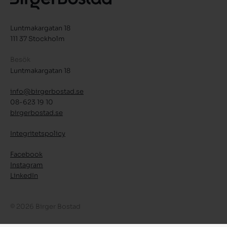
Luntmakargatan 18
111 37 Stockholm
Besök
Luntmakargatan 18
info@birgerbostad.se
08-623 19 10
birgerbostad.se
Integritetspolicy
Facebook
Instagram
LinkedIn
© 2026 Birger Bostad