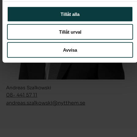
Tillåt alla
Tillåt urval
Avvisa
Andreas Szalkowski
08- 441 57 11
andreas.szalkowski­@nytthem.se