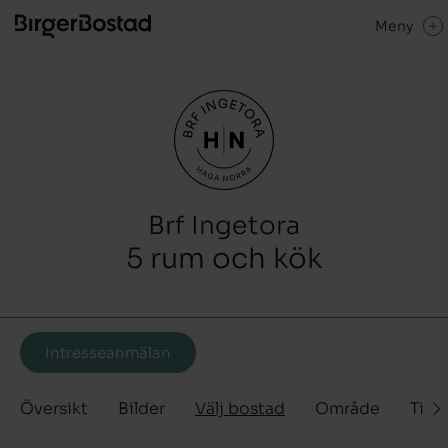
Meny
Brf Ingetora
5 rum och kök
Intresseanmälan
Översikt
Bilder
Välj bostad
Område
Tidp