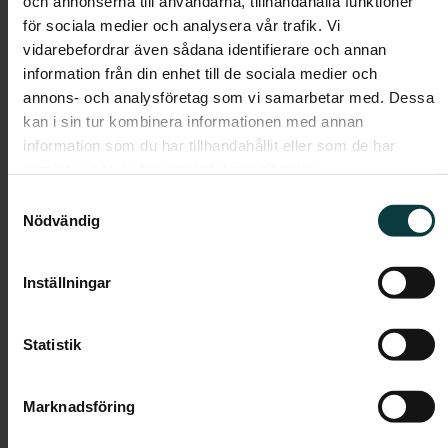
och annonserna till användarna, tillhandahålla funktioner
Boendeform:
Bostadsrätt
för sociala medier och analysera vår trafik. Vi
Rum:
5
vidarebefordrar även sådana identifierare och annan
Boarea:
111 kvm
information från din enhet till de sociala medier och
annons- och analysföretag som vi samarbetar med. Dessa
Våning:
-
kan i sin tur kombinera informationen med annan
Avgift:
-
information som du har tillhandahållit eller som de har
Pris:
-
samlat in när du har använt deras tjänster.
Samtyckesval
Nödvändig
Dokument
Planlösning
Inställningar
Statistik
Marknadsföring