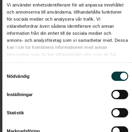
Vi använder enhetsidentifierare för att anpassa innehållet
och annonserna till användarna, tillhandahålla funktioner
HEM
/
HITTA BOSTAD
/
HITTA BOSTAD
/
SIGTUNA
/
för sociala medier och analysera vår trafik. Vi
BRF KRUKMAKERIET
/
VÄLJ BOSTAD
/
4-1104
vidarebefordrar även sådana identifierare och annan
information från din enhet till de sociala medier och
Kommande
annons- och analysföretag som vi samarbetar med. Dessa
kan i sin tur kombinera informationen med annan
4-1104
information som du har tillhandahållit eller som de har
3 rum och kök
samlat in när du har använt deras tjänster.
Samtyckesval
Nödvändig
Boendeform:
Bostadsrätt
Rum:
3
Inställningar
Boarea:
77 kvm
Våning:
2
Statistik
Avgift:
4 107 kr/mån
Pris:
2 675 000 kr
Marknadsföring