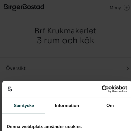
Meny
Brf Krukmakeriet
3 rum och kök
Översikt
Bilder
Samtycke
Information
Om
Fastigheterna
Denna webbplats använder cookies
Område