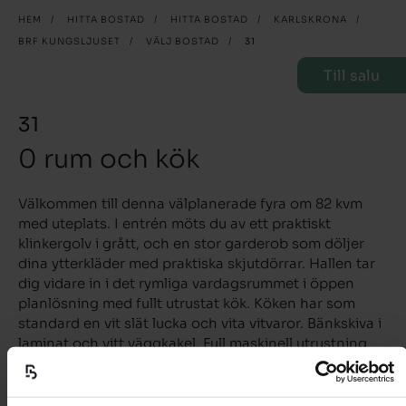
HEM
/
HITTA BOSTAD
/
HITTA BOSTAD
/
KARLSKRONA
/
BRF KUNGSLJUSET
/
VÄLJ BOSTAD
/
31
Till salu
31
0 rum och kök
Välkommen till denna välplanerade fyra om 82 kvm
med uteplats. I entrén möts du av ett praktiskt
klinkergolv i grått, och en stor garderob som döljer
dina ytterkläder med praktiska skjutdörrar. Hallen tar
dig vidare in i det rymliga vardagsrummet i öppen
planlösning med fullt utrustat kök. Köken har som
standard en vit slät lucka och vita vitvaror. Bänkskiva i
laminat och vitt väggkakel. Full maskinell utrustning
såsom kyl och frys, induktionshäll, inbyggnadsugn,
mikro och diskmaskin. Badrummet är helkaklat och
har både tvättmaskin och torktumlare under