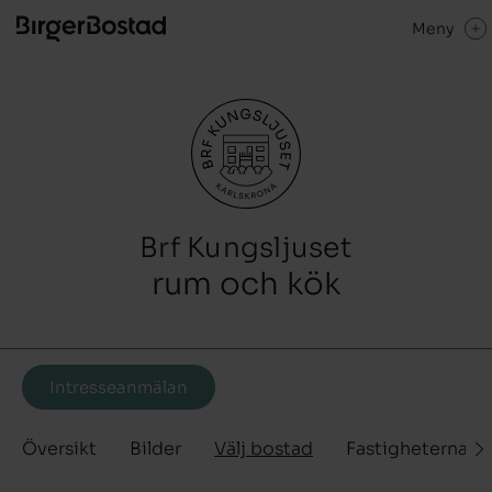
Meny
Brf Kungsljuset
rum och kök
Intresseanmälan
Översikt
Bilder
Välj bostad
Fastigheterna