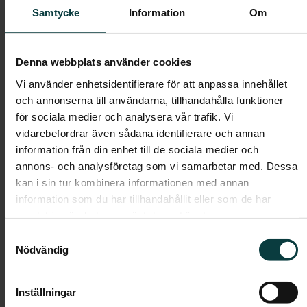
arbetsbänk i laminat. På väggen ovanför sitter två vita
Samtycke
Information
Om
väggskåp. Handfat med kommod och spegel med
belysning. Klassisk wc-stol i vitt porslin. Handdukstork
och duschhörna i rundad modell med dörrar i klarglas.
Denna webbplats använder cookies
Master bedroom med plats för dubbelsäng samt en
Vi använder enhetsidentifierare för att anpassa innehållet
stor skjutdörrsgarderob . Lägenheten har
och annonserna till användarna, tillhandahålla funktioner
genomgående parkettgolv i ek, vitmålade väggar,
för sociala medier och analysera vår trafik. Vi
fönsterbänkar i natursten och vita släta innerdörrar.
vidarebefordrar även sådana identifierare och annan
information från din enhet till de sociala medier och
Boendeform:
Bostadsrätt
annons- och analysföretag som vi samarbetar med. Dessa
Boarea:
82 kvm
kan i sin tur kombinera informationen med annan
Våning:
1
information som du har tillhandahållit eller som de har
samlat in när du har använt deras tjänster.
Avgift:
5 392 kr/mån
Samtyckesval
Pris:
2 150 000 kr
Nödvändig
Inställningar