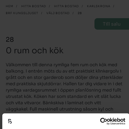
HEM
/
HITTA BOSTAD
/
HITTA BOSTAD
/
KARLSKRONA
/
BRF KUNGSLJUSET
/
VÄLJ BOSTAD
/
28
Till salu
28
0 rum och kök
Välkommen till denna rymliga fem rum och kök med
balkong. I entrén möts du av ett praktiskt klinkergolv i
grått och en stor garderob som döljer dina ytterkläder
med praktiska skjutdörrar. Hallen tar dig vidare in i det
rymliga vardagsrummet i öppen planlösning med fullt
utrustat kök. Köken har som standard en vit slät lucka
och vita vitvaror. Bänkskiva i laminat och vitt
väggkakel. Full maskinell utrustning såsom kyl och
frys, induktionshäll, inbyggnadsugn, mikro och
diskmaskin. Badrummet är helkaklat och har både
tvättmaskin och torktumlare under arbetsbänk i