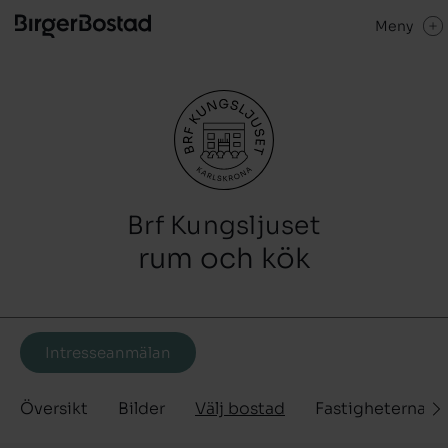
Meny
Brf Kungsljuset
rum och kök
Intresseanmälan
Översikt
Bilder
Välj bostad
Fastigheterna