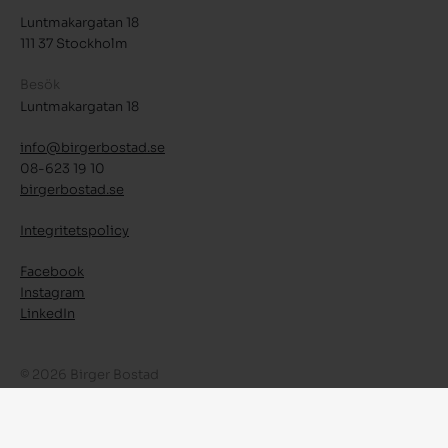
Luntmakargatan 18
111 37 Stockholm
Besök
Luntmakargatan 18
info@birgerbostad.se
08-623 19 10
birgerbostad.se
Integritetspolicy
Facebook
Instagram
LinkedIn
© 2026 Birger Bostad