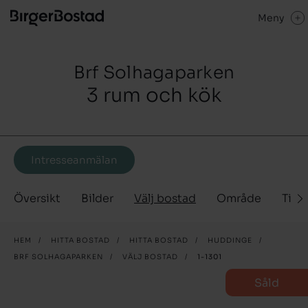
Meny
Brf Solhagaparken
3 rum och kök
Intresseanmälan
Översikt
Bilder
Välj bostad
Område
Tidp
HEM
/
HITTA BOSTAD
/
HITTA BOSTAD
/
HUDDINGE
/
BRF SOLHAGAPARKEN
/
VÄLJ BOSTAD
/
1-1301
Såld