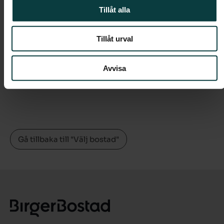
Avgift:
-
Tillåt alla
Pris:
-
Tillåt urval
Dokument
Planlösning
Avvisa
Gå tillbaka till "Välj bostad"