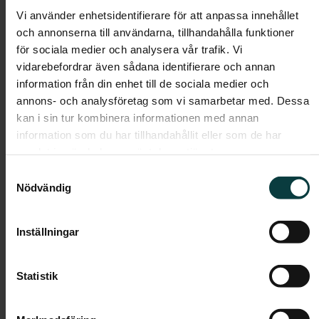
De vita släta köksluckorna från Marbodal har push-
Vi använder enhetsidentifierare för att anpassa innehållet
funktion på överskåpen och grepplist på lådor/skåp
och annonserna till användarna, tillhandahålla funktioner
nedtill. Ovanför den snyggt grå köksbänken i laminat
för sociala medier och analysera vår trafik. Vi
sitter stänkskydd i form av vitt kakel.
vidarebefordrar även sådana identifierare och annan
Helkaklat badrum med klinkergolv. Här finns
information från din enhet till de sociala medier och
spegelskåp med belysning, handfat, golvstående wc
annons- och analysföretag som vi samarbetar med. Dessa
och duschhörn med rundade dörrar i klarglas.
kan i sin tur kombinera informationen med annan
Bänkskiva i laminat samt två vita väggskåp sitter
information som du har tillhandahållit eller som de har
ovanför den kombinerade
samlat in när du har använt deras tjänster.
tvättmaskinen-/torktumlaren.
Samtyckesval
Nödvändig
Lägenheten har genomgående ekparkettgolv,
vitmålade väggar, fönsterbänkar i polerad kalksten
och vita släta innerdörrar. Förvaring i form av
Inställningar
garderober, förråd och städskåp enligt planritning.
Värme, vatten, bredband och telefoni ingår i
Statistik
månadsavgiften.