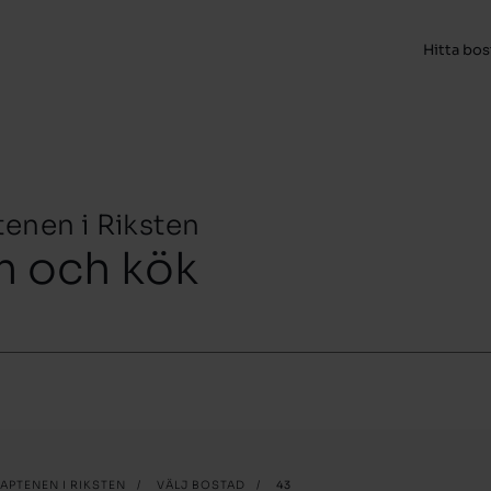
Hitta bo
tenen i Riksten
m och kök
APTENEN I RIKSTEN
/
VÄLJ BOSTAD
/
43