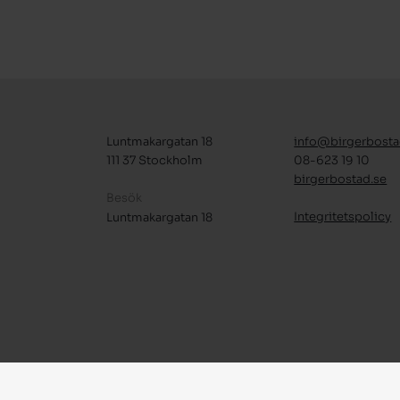
Luntmakargatan 18
info@birgerbosta
111 37 Stockholm
08-623 19 10
birgerbostad.se
Besök
Integritetspolicy
Luntmakargatan 18