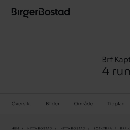
Brf Kap
4 ru
Översikt
Bilder
Område
Tidplan
HEM
/
HITTA BOSTAD
/
HITTA BOSTAD
/
BOTKYRKA
/
BRF K