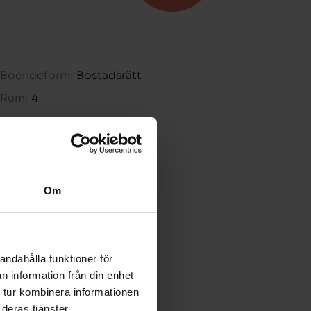
Boendeform:
Bostadsrätt
Rum:
4
Boarea:
82 kvm
Våning:
1
Avgift:
-
Pris:
-
Om
andahålla funktioner för
n information från din enhet
 tur kombinera informationen
deras tjänster.