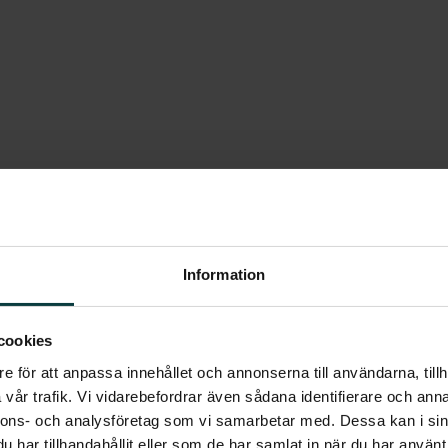
om 82 kvm med en härlig
Information
t, och en stor garderob som döljer dina
cookies
a har spegelglas.
e för att anpassa innehållet och annonserna till användarna, tillh
t i öppen planlösning med fullt utrustat
vår trafik. Vi vidarebefordrar även sådana identifierare och anna
ta vitvaror. Bänkskiva i laminat och vitt
nnons- och analysföretag som vi samarbetar med. Dessa kan i sin
ostande kyl och frys, induktionshäll,
har tillhandahållit eller som de har samlat in när du har använt 