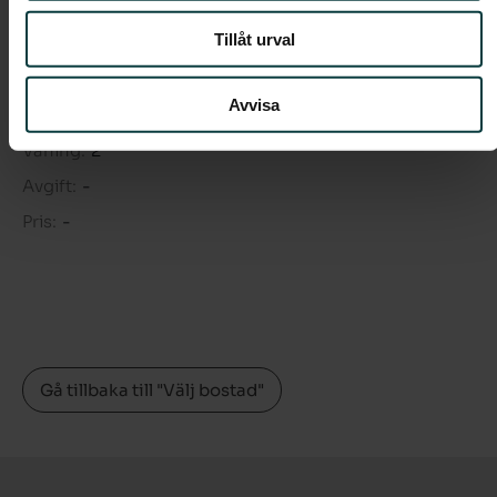
Tillåt urval
Boendeform:
Bostadsrätt
Rum:
3
Avvisa
Boarea:
68 kvm
Våning:
2
Avgift:
-
Pris:
-
Gå tillbaka till "Välj bostad"