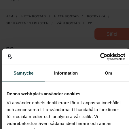
HEM
/
HITTA BOSTAD
/
HITTA BOSTAD
/
BOTKYRKA
/
BRF KAPTENEN I RIKSTEN
/
VÄLJ BOSTAD
/
22
Såld
22
3 rum och kök
Samtycke
Information
Om
Välkommen till denna trea på 68 kvm med
balkong i härligt söderläge.
Denna webbplats använder cookies
I entrén möts du av ett praktiskt klinkergolv i grått,
Vi använder enhetsidentifierare för att anpassa innehållet
och en stor garderob som döljer dina ytterkläder med
och annonserna till användarna, tillhandahålla funktioner
praktiska skjutdörrar. En av dörrarna har spegelglas.
för sociala medier och analysera vår trafik. Vi
Hallen tar dig vidare in i det rymliga vardagsrummet i
vidarebefordrar även sådana identifierare och annan