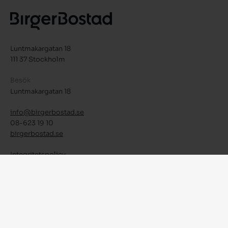
Luntmakargatan 18
111 37 Stockholm
Besök
Luntmakargatan 18
info@birgerbostad.se
08-623 19 10
birgerbostad.se
Integritetspolicy
Facebook
Instagram
LinkedIn
© 2026 Birger Bostad