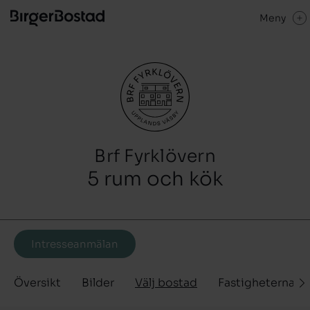
Meny
Brf Fyrklövern
5 rum och kök
Intresseanmälan
Översikt
Bilder
Välj bostad
Fastigheterna