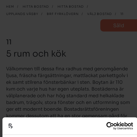
HEM
/
HITTA BOSTAD
/
HITTA BOSTAD
/
UPPLANDS VÄSBY
/
BRF FYRKLÖVERN
/
VÄLJ BOSTAD
/
11
Såld
11
5 rum och kök
Välkommen till dessa fina radhus med genomgående
ljusa, fräscha färgsättningar, mattlackat parkettgolv i
ek samt stilrena fönsterbänkar i sten. Boytan är 110
kvm och varje hus har egen uteplats. Bostäderna är
välplanerade och har hög standard med helkaklade
badrum, trägolv, stora fönster och en utformning som
ger ett modernt boende. Bostadsrättsföreningen
kommer dessutom att ha en stor gemensam gård för
odling, gemenskap och aktiviteter. Köken har vita
släta luckor med push-funktion samt mjuk- och
självstängande lådor. Köken är fullt utrustade med kyl,