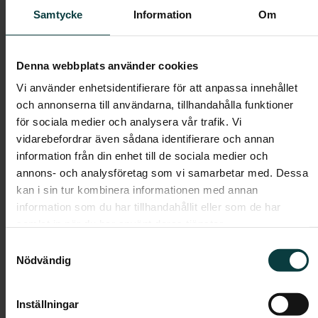
frys, diskmaskin, mikrovågsugn, varmluftsugn samt
Samtycke
Information
Om
glaskeramikhäll. Badrummen har helkaklade väggar
och klinker på golv. På nedre plan finns en wc,
tvättställ, spegel med belysning och duschhörna med
Denna webbplats använder cookies
duschväggar i frostat glas. Här finns även tvättmaskin
Vi använder enhetsidentifierare för att anpassa innehållet
och torktumlare. I badrummet på övreplan finns wc,
och annonserna till användarna, tillhandahålla funktioner
tvättställ med kommod och ett badkar. Bra förvaring
för sociala medier och analysera vår trafik. Vi
finns i både köksskåp och garderober.
vidarebefordrar även sådana identifierare och annan
information från din enhet till de sociala medier och
Boendeform:
Bostadsrätt
annons- och analysföretag som vi samarbetar med. Dessa
Rum:
5
kan i sin tur kombinera informationen med annan
Boarea:
110 kvm
information som du har tillhandahållit eller som de har
samlat in när du har använt deras tjänster.
Våning:
2
Samtyckesval
Avgift:
-
Nödvändig
Pris:
-
Inställningar