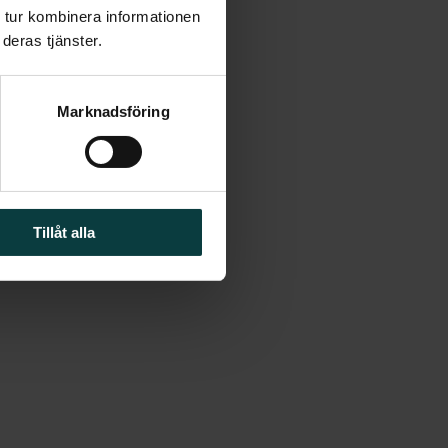
 tur kombinera informationen
deras tjänster.
Marknadsföring
Konstantin Åström
073-389 89 90
konstantin.astrom­
@fastighetsbyran.se
Tillåt alla