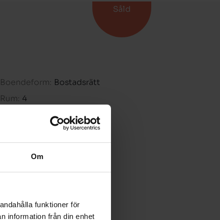
Såld
Boendeform:
Bostadsrätt
Rum:
4
Boarea:
91 kvm
Våning:
5
Avgift:
-
Om
Pris:
-
andahålla funktioner för
n information från din enhet