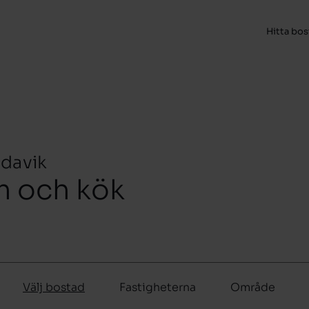
Hitta bo
ndavik
m och kök
Välj bostad
Fastigheterna
Område