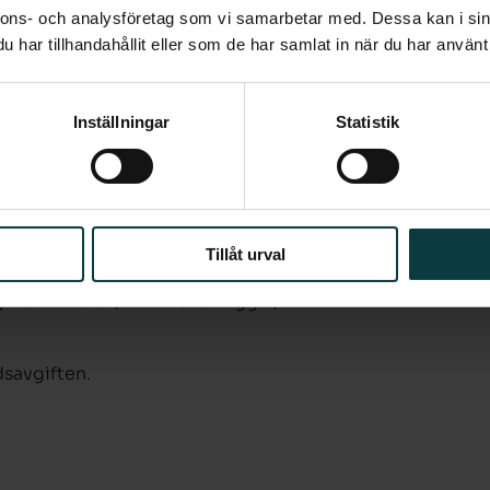
n. Överskåpen har push funktion och
nnons- och analysföretag som vi samarbetar med. Dessa kan i sin
änkskiva i tålig laminat med
har tillhandahållit eller som de har samlat in när du har använt 
Inställningar
Statistik
h spegel med belysning ovanför. På
nde kakelplattor på vägg.
 enligt planlösning.
Tillåt urval
menterad ek, vitmålade väggar,
.
dsavgiften.