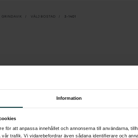
F GRINDAVIK
/
VÄLJ BOSTAD
/
3-1401
lkong!
Information
kt in i den välkomnande hallen men
cookies
för avhängning i form av en stilren
e för att anpassa innehållet och annonserna till användarna, tillh
om genomgående har ljuspigmenterat
vår trafik. Vi vidarebefordrar även sådana identifierare och anna
ionshäll, varmluftsugn och diskmaskin.