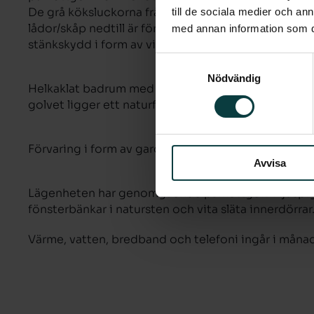
De grå köksluckorna från Vedum är helt rätt i tide
till de sociala medier och a
lådor/skåp nedtill är försedda med sobra handtag. B
med annan information som du 
stänkskydd i form av vitt kakel.
Samtyckesval
Nödvändig
Helkaklat badrum med handfat, kommod (lådor) oc
golvet ligger ett naturfärgat klinker och vita ligga
Förvaring i form av garderober, städskåp och förråd
Avvisa
Lägenheten har genomgående parkettgolv i ljuspig
fönsterbänkar i natursten och vita släta innerdörrar
Värme, vatten, bredband och telefoni ingår i måna