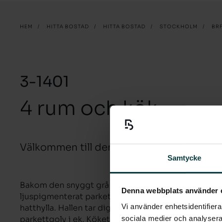
HEM
/
HITTA BOSTAD
/
HITTA BOSTAD
/
STOCKHOLM
/
BR
3-1401
4 rum och kök
Välkommen till denna rymliga 4:a med ba
Samtycke
Bakom den snyggt grå säkerhetsdörren kliver du ra
Denna webbplats använder 
ljuspigmenterat parkettgolv, ljusa väggar och plats 
Vi använder enhetsidentifierar
hatthylla. Hallen tar dig vidare in i lägenheten s
sociala medier och analysera 
parkettgolv i ek. Köket är fullt utrustat med indukt