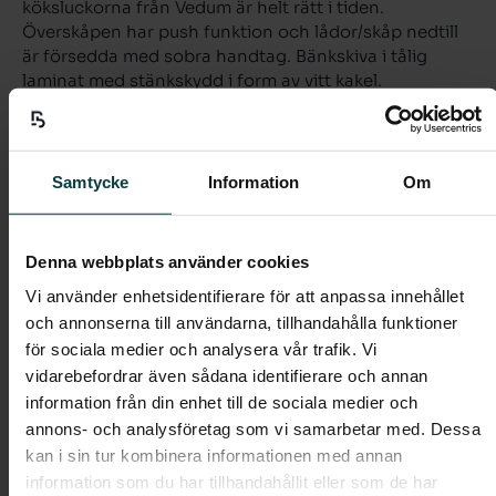
köksluckorna från Vedum är helt rätt i tiden.
Överskåpen har push funktion och lådor/skåp nedtill
är försedda med sobra handtag. Bänkskiva i tålig
laminat med stänkskydd i form av vitt kakel.
Helkaklat badrum med handfat, kommod (lådor) och
spegel med belysning ovanför. På golvet ligger ett
Samtycke
Information
Om
naturfärgat klinker och vita liggande kakelplattor på
vägg.
Denna webbplats använder cookies
Förvaring i form av garderober, städskåp och förråd
Vi använder enhetsidentifierare för att anpassa innehållet
enligt planlösning.
och annonserna till användarna, tillhandahålla funktioner
för sociala medier och analysera vår trafik. Vi
vidarebefordrar även sådana identifierare och annan
Lägenheten har genomgående parkettgolv i
information från din enhet till de sociala medier och
ljuspigmenterad ek, vitmålade väggar, fönsterbänkar i
annons- och analysföretag som vi samarbetar med. Dessa
natursten och vita släta innerdörrar.
kan i sin tur kombinera informationen med annan
Värme, vatten, bredband och telefoni ingår i
information som du har tillhandahållit eller som de har