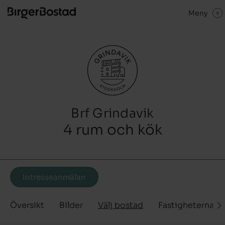
Meny
Brf Grindavik
4 rum och kök
Intresseanmälan
Översikt
Bilder
Välj bostad
Fastigheterna