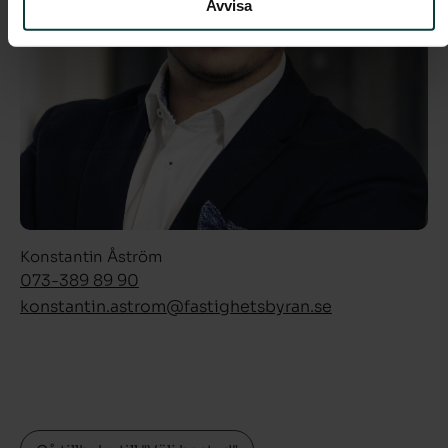
Avvisa
Konstantin Åström
073-389 89 90
konstantin.astrom­@fastighetsbyran.se