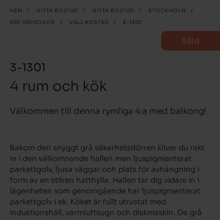
HEM
/
HITTA BOSTAD
/
HITTA BOSTAD
/
STOCKHOLM
/
BRF GRINDAVIK
/
VÄLJ BOSTAD
/
3-1301
Såld
3-1301
4 rum och kök
Välkommen till denna rymliga 4:a med balkong!
Bakom den snyggt grå säkerhetsdörren kliver du rakt
in i den välkomnande hallen men ljuspigmenterat
parkettgolv, ljusa väggar och plats för avhängning i
form av en stilren hatthylla. Hallen tar dig vidare in i
lägenheten som genomgående har ljuspigmenterat
parkettgolv i ek. Köket är fullt utrustat med
induktionshäll, varmluftsugn och diskmaskin. De grå