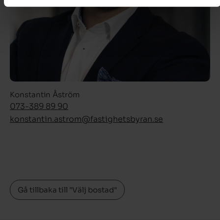
Konstantin Åström
073-389 89 90
konstantin.astrom­@fastighetsbyran.se
Gå tillbaka till "Välj bostad"