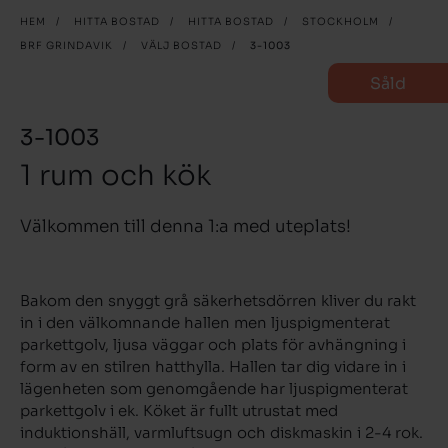
HEM
/
HITTA BOSTAD
/
HITTA BOSTAD
/
STOCKHOLM
/
BRF GRINDAVIK
/
VÄLJ BOSTAD
/
3-1003
Såld
3-1003
1 rum och kök
Välkommen till denna 1:a med uteplats!
Bakom den snyggt grå säkerhetsdörren kliver du rakt
in i den välkomnande hallen men ljuspigmenterat
parkettgolv, ljusa väggar och plats för avhängning i
form av en stilren hatthylla. Hallen tar dig vidare in i
lägenheten som genomgående har ljuspigmenterat
parkettgolv i ek. Köket är fullt utrustat med
induktionshäll, varmluftsugn och diskmaskin i 2-4 rok.