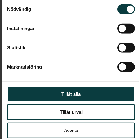
Samtyckesval
Rum:
1
Nödvändig
Boarea:
28.4 kvm
Våning:
1
Inställningar
Avgift:
-
Statistik
Pris:
-
Marknadsföring
Tillåt alla
Tillåt urval
Avvisa