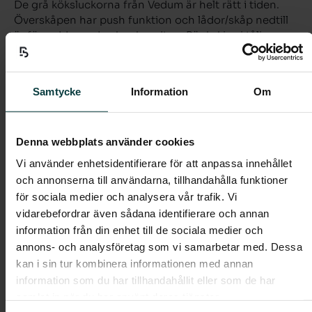
De grå köksluckorna från Vedum är helt rätt i tiden.
Överskåpen har push funktion och lådor/skåp nedtill
är försedda med sobra handtag. Bänkskiva i tålig
laminat med stänkskydd i form av vitt kakel.
Samtycke
Information
Om
Helkaklat badrum med handfat, kommod (lådor) och
spegel med belysning ovanför. På golvet ligger ett
naturfärgat klinker och vita liggande kakelplattor på
vägg.
Denna webbplats använder cookies
Vi använder enhetsidentifierare för att anpassa innehållet
och annonserna till användarna, tillhandahålla funktioner
Förvaring i form av garderober, städskåp och förråd
för sociala medier och analysera vår trafik. Vi
enligt planlösning.
vidarebefordrar även sådana identifierare och annan
information från din enhet till de sociala medier och
Lägenheten har genomgående parkettgolv i
annons- och analysföretag som vi samarbetar med. Dessa
ljuspigmenterad ek, vitmålade väggar, fönsterbänkar i
kan i sin tur kombinera informationen med annan
natursten och vita släta innerdörrar.
information som du har tillhandahållit eller som de har
samlat in när du har använt deras tjänster.
Boendeform:
Bostadsrätt