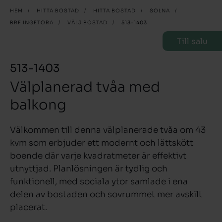
HEM
/
HITTA BOSTAD
/
HITTA BOSTAD
/
SOLNA
/
BRF INGETORA
/
VÄLJ BOSTAD
/
513-1403
Till salu
513-1403
Välplanerad tvåa med
balkong
Välkommen till denna välplanerade tvåa om 43
kvm som erbjuder ett modernt och lättskött
boende där varje kvadratmeter är effektivt
utnyttjad. Planlösningen är tydlig och
funktionell, med sociala ytor samlade i ena
delen av bostaden och sovrummet mer avskilt
placerat.