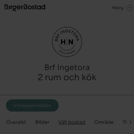
Meny
Brf Ingetora
2 rum och kök
Intresseanmälan
Översikt
Bilder
Välj bostad
Område
Tidp