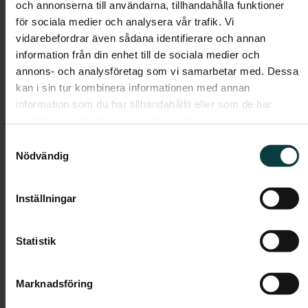
och annonserna till användarna, tillhandahålla funktioner
Boendeform:
Bostadsrätt
för sociala medier och analysera vår trafik. Vi
Rum:
2
vidarebefordrar även sådana identifierare och annan
information från din enhet till de sociala medier och
Boarea:
43 kvm
annons- och analysföretag som vi samarbetar med. Dessa
Våning:
4
kan i sin tur kombinera informationen med annan
Avgift:
3 634 kr/mån
information som du har tillhandahållit eller som de har
samlat in när du har använt deras tjänster.
Pris:
3 695 000 kr
Samtyckesval
Nödvändig
Dokument
Planlösning
Inställningar
Statistik
Marknadsföring