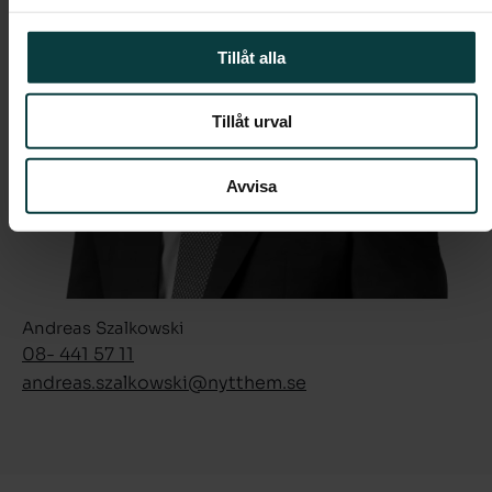
Tillåt alla
Tillåt urval
Avvisa
Andreas Szalkowski
08- 441 57 11
andreas.szalkowski­@nytthem.se