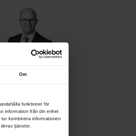
Andreas Szalkowski
Om
08-441 57 11
andreas.szalkowski­
@nytthem.se
andahålla funktioner för
n information från din enhet
 tur kombinera informationen
deras tjänster.