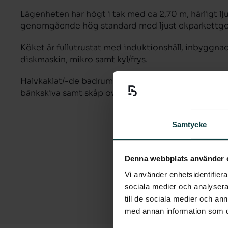
Lägenheten har högt i tak med ca 2,70 m, härligt lj
genomgående hög standard med ljust ekparkettgolv
Köket är fullutrustat med induktionshäll, inbyggna
diskmaskin, mikro samt kyl/frys.
Halvkaklat/-de badrum med dusch, handukstork, s
bänkskiva samt skåp ovanför.
Samtycke
Denna webbplats använder 
Vi använder enhetsidentifierar
sociala medier och analysera 
till de sociala medier och a
med annan information som du 