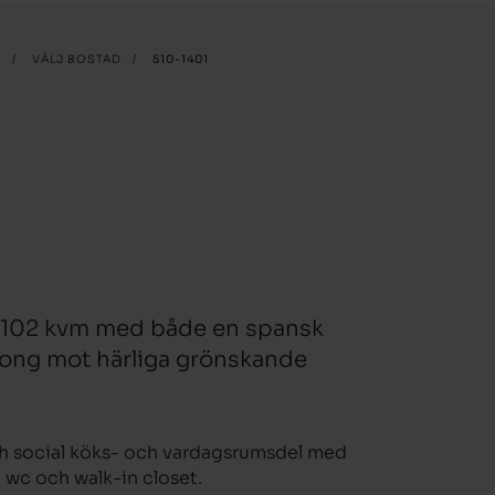
A
/
VÄLJ BOSTAD
/
510-1401
 102 kvm med både en spansk
ong mot härliga grönskande
h social köks- och vardagsrumsdel med
wc och walk-in closet.