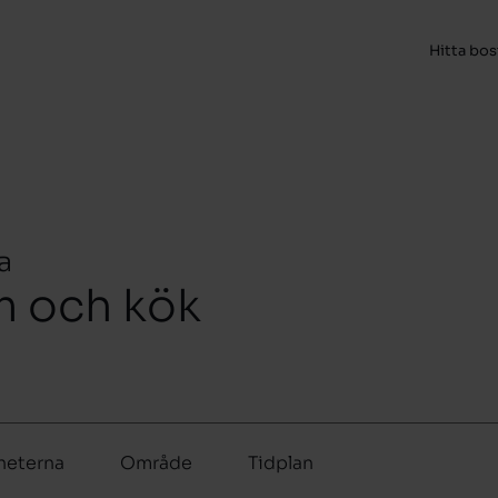
Hitta bo
a
m och kök
heterna
Område
Tidplan