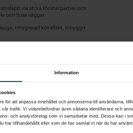
usinsläpp via stora fönsterpartier och
 och ljusa väggar.
dsugn, integrerad köksfläkt, inbyggd
amt tvättmaskin och torktumlare med
Information
cookies
e för att anpassa innehållet och annonserna till användarna, tillh
vår trafik. Vi vidarebefordrar även sådana identifierare och anna
nnons- och analysföretag som vi samarbetar med. Dessa kan i sin
har tillhandahållit eller som de har samlat in när du har använt 