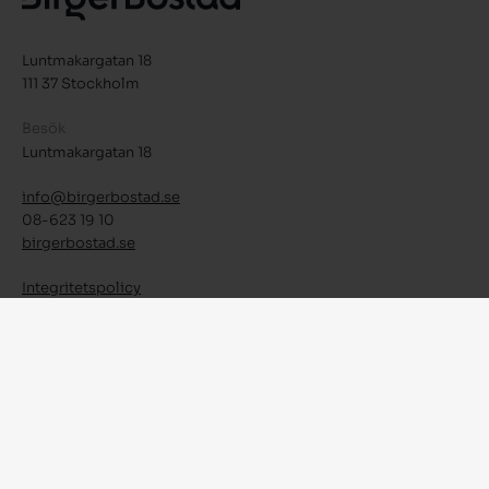
Luntmakargatan 18
111 37 Stockholm
Besök
Luntmakargatan 18
info@birgerbostad.se
08-623 19 10
birgerbostad.se
Integritetspolicy
Facebook
Instagram
LinkedIn
© 2026 Birger Bostad