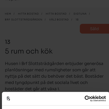
HEM
/
HITTA BOSTAD
/
HITTA BOSTAD
/
SIGTUNA
/
BRF SLOTTSTRÄDGÅRDEN
/
VÄLJ BOSTAD
/
13
Såld
13
5 rum och kök
Husen i Brf Slottsträdgården erbjuder generösa
planlösningar med rumsligheter som går att
nyttja på det sätt du behöver det bäst. Bostäder
med tyngdpunkt på det sociala livet och
bostäder det går att växa i.
I anslutning till det sociala vardagsrummet har alla
hus i Slottsträdgården generösa terrasser med plats