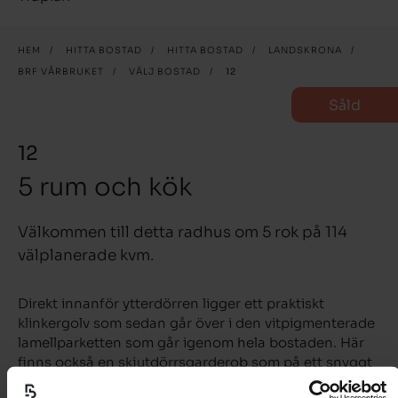
HEM
/
HITTA BOSTAD
/
HITTA BOSTAD
/
LANDSKRONA
/
BRF VÅRBRUKET
/
VÄLJ BOSTAD
/
12
Såld
12
5 rum och kök
Välkommen till detta radhus om 5 rok på 114
välplanerade kvm.
Direkt innanför ytterdörren ligger ett praktiskt
klinkergolv som sedan går över i den vitpigmenterade
lamellparketten som går igenom hela bostaden. Här
finns också en skjutdörrsgarderob som på ett snyggt
sätt döljer dina ytterkläder.