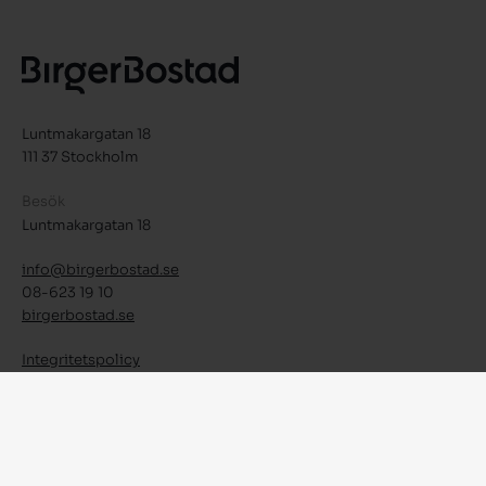
Luntmakargatan 18
111 37 Stockholm
Besök
Luntmakargatan 18
info@birgerbostad.se
08-623 19 10
birgerbostad.se
Integritetspolicy
Facebook
Instagram
LinkedIn