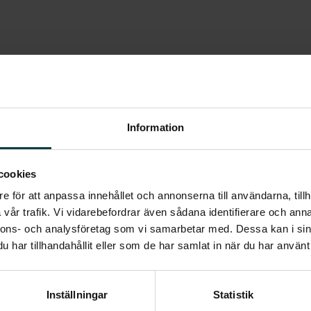
Information
 har genomgående parkettgolv
cookies
e för att anpassa innehållet och annonserna till användarna, tillh
vår trafik. Vi vidarebefordrar även sådana identifierare och anna
t innanför entrén, finns två
nnons- och analysföretag som vi samarbetar med. Dessa kan i sin
har tillhandahållit eller som de har samlat in när du har använt 
ar och utgång till balkong.
Inställningar
Statistik
vågsugn, diskmaskin och arbetsbänk.