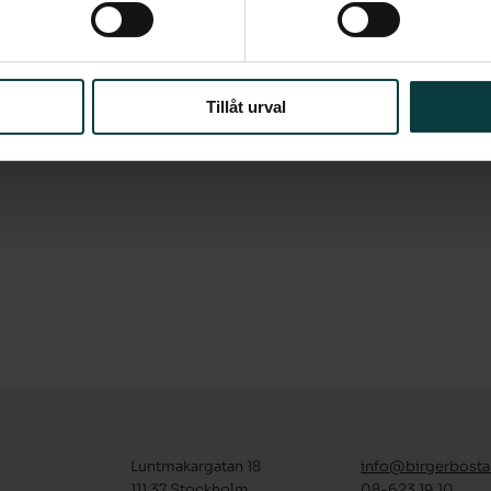
 I badrummet finner du duschutrymmet
drumsskåp med spegel och belysning samt
Tillåt urval
Luntmakargatan 18
info@birgerbosta
111 37 Stockholm
08-623 19 10