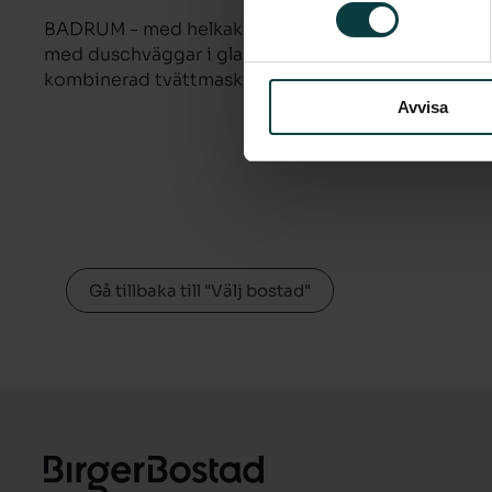
BADRUM - med helkaklade väggar och klinkergolv.
med duschväggar i glas, toalettstol, handfat, ba
kombinerad tvättmaskin/torktumlare.
Avvisa
Gå tillbaka till "Välj bostad"