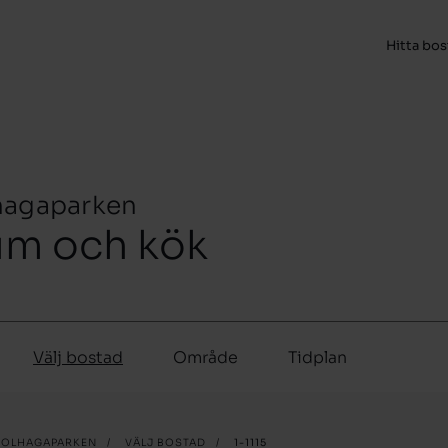
Hitta bo
hagaparken
rum och kök
Välj bostad
Område
Tidplan
SOLHAGAPARKEN
/
VÄLJ BOSTAD
/
1-1115