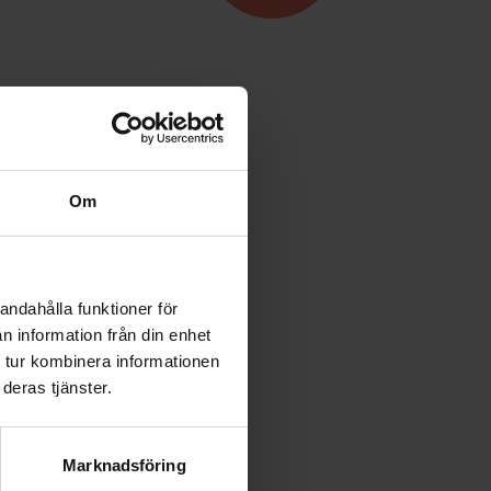
Boendeform:
Bostadsrätt
Rum:
1,5
Boarea:
35 kvm
Om
Våning:
2
Avgift:
-
Pris:
-
andahålla funktioner för
n information från din enhet
 tur kombinera informationen
deras tjänster.
Marknadsföring