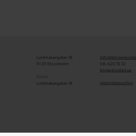
Luntmakargatan 18
info@birgerbosta
111 37 Stockholm
08-623 19 10
birgerbostad.se
Besök
Integritetspolicy
Luntmakargatan 18