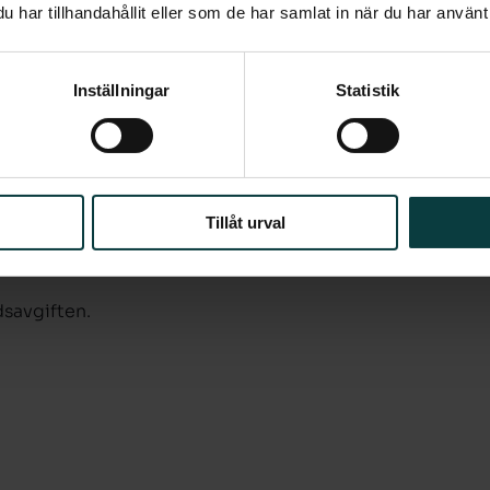
har tillhandahållit eller som de har samlat in när du har använt 
arbodal har push-funktion på överskåpen
yggt grå köksbänken i laminat sitter
Inställningar
Statistik
lskåp med belysning, handfat,
 klarglas. Bänkskiva i laminat samt två
ttmaskinen-/torktumlaren.
ade väggar, fönsterbänkar i polerad
Tillåt urval
m av garderober, förråd och städskåp
dsavgiften.