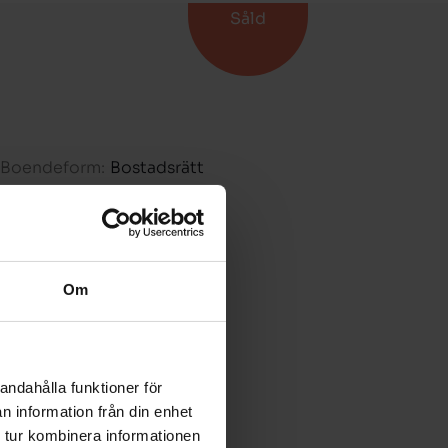
Såld
Boendeform:
Bostadsrätt
Rum:
2
Boarea:
60 kvm
Våning:
4
Om
Avgift:
-
Pris:
-
andahålla funktioner för
Petra Garpefors
n information från din enhet
070-593 77 74
 tur kombinera informationen
petra.garpefors­