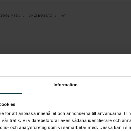
SJÖGLIMTEN
/
VÄLJ BOSTAD
/
1411
Information
s för avhängning i form av en hatthylla
cookies
 vidare in i lägenheten som genomgående
e för att anpassa innehållet och annonserna till användarna, tillh
vår trafik. Vi vidarebefordrar även sådana identifierare och anna
nnons- och analysföretag som vi samarbetar med. Dessa kan i sin
, mikrovågsugn, kombinerad kyl/frys