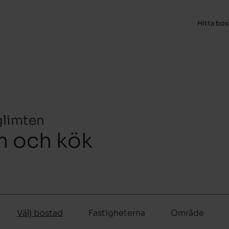
Hitta bo
glimten
m och kök
Välj bostad
Fastigheterna
Område