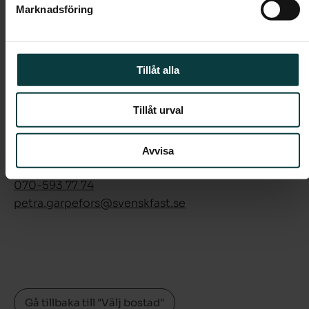
Marknadsföring
Boendeform:
Bostadsrätt
Rum:
5
Boarea:
123 kvm
Tillåt alla
Våning:
5
Avgift:
-
Tillåt urval
Pris:
-
Avvisa
Petra Garpefors
070-593 77 74
petra.garpefors­@svenskfast.se
Gå tillbaka till "Välj bostad"