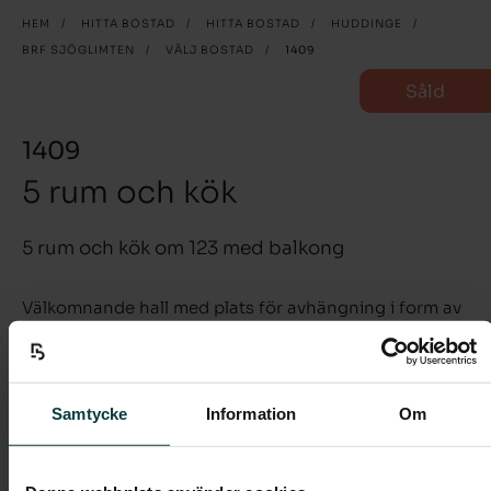
HEM
/
HITTA BOSTAD
/
HITTA BOSTAD
/
HUDDINGE
/
BRF SJÖGLIMTEN
/
VÄLJ BOSTAD
/
1409
Såld
1409
5 rum och kök
5 rum och kök om 123 med balkong
Välkomnande hall med plats för avhängning i form av
en hatthylla och garderober enligt planritning. Hallen
tar dig vidare in i lägenheten som genomgående har
parkettgolv i ek och ljust målade väggar.
Samtycke
Information
Om
Köket är fullt utrustat med inbyggnadshäll och ugn,
mikrovågsugn, kyl och frys och diskmaskin. De vita
släta köksluckorna från Marbodal har push-funktion