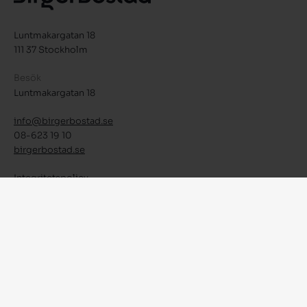
Luntmakargatan 18
111 37 Stockholm
Besök
Luntmakargatan 18
info@birgerbostad.se
08-623 19 10
birgerbostad.se
Integritetspolicy
Facebook
Instagram
LinkedIn
© 2026 Birger Bostad