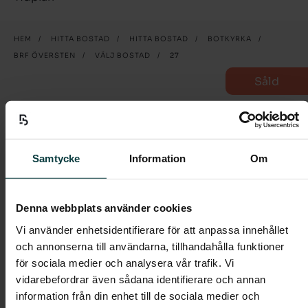
HEM
/
HITTA BOSTAD
/
HITTA BOSTAD
/
BOTKYRKA
/
BRF ÖVERSTEN
/
VÄLJ BOSTAD
/
27
Såld
27
4 rum och kök
Samtycke
Information
Om
Välkommen till denna välplanerade fyra om 82
kvm med uteplats.
Denna webbplats använder cookies
Vi använder enhetsidentifierare för att anpassa innehållet
I entrén möts du av ett praktiskt klinkergolv i grått,
och annonserna till användarna, tillhandahålla funktioner
och en stor garderob som döljer dina ytterkläder med
för sociala medier och analysera vår trafik. Vi
praktiska skjutdörrar.
vidarebefordrar även sådana identifierare och annan
Hallen tar dig vidare in i det rymliga vardagsrummet i
information från din enhet till de sociala medier och