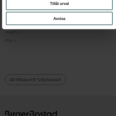
Tillåt urval
Rum:
4
Boarea:
82 kvm
Avvisa
Våning:
1
Avgift:
-
Pris:
-
Gå tillbaka till "Välj bostad"