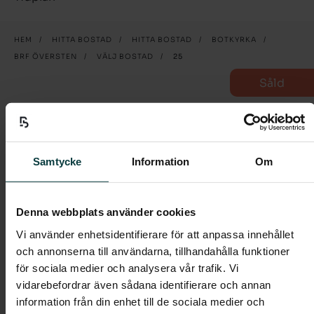
HEM
/
HITTA BOSTAD
/
HITTA BOSTAD
/
BOTKYRKA
/
BRF ÖVERSTEN
/
VÄLJ BOSTAD
/
25
Såld
25
5 rum och kök
Samtycke
Information
Om
Välkommen till denna rymliga femma om 96 kvm
med uteplats.
Denna webbplats använder cookies
Vi använder enhetsidentifierare för att anpassa innehållet
I entrén möts du av ett praktiskt klinkergolv i grått,
och annonserna till användarna, tillhandahålla funktioner
och en stor garderob som döljer dina ytterkläder med
för sociala medier och analysera vår trafik. Vi
praktiska skjutdörrar.
vidarebefordrar även sådana identifierare och annan
Hallen tar dig vidare in i det rymliga vardagsrummet i
information från din enhet till de sociala medier och