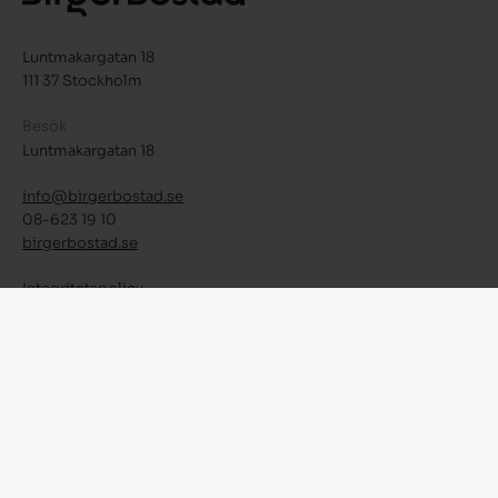
Luntmakargatan 18
111 37 Stockholm
Besök
Luntmakargatan 18
info@birgerbostad.se
08-623 19 10
birgerbostad.se
Integritetspolicy
Facebook
Instagram
LinkedIn
© 2026 Birger Bostad