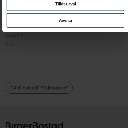
Tillåt urval
Rum:
5
Boarea:
96 kvm
Avvisa
Våning:
1
Avgift:
-
Pris:
-
Gå tillbaka till "Välj bostad"