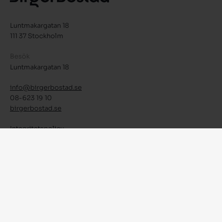
Luntmakargatan 18
111 37 Stockholm
Besök
Luntmakargatan 18
info@birgerbostad.se
08-623 19 10
birgerbostad.se
Integritetspolicy
Facebook
Instagram
LinkedIn
© 2026 Birger Bostad