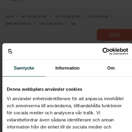
HEM
/
HITTA BOSTAD
/
HITTA BOSTAD
/
BOTKYRKA
/
BRF MAJOREN
/
VÄLJ BOSTAD
/
54
Såld
54
3 rum och kök
Samtycke
Information
Om
Välkommen till denna 3 rum och kök om 68 kvm
med balkong.
Denna webbplats använder cookies
Vi använder enhetsidentifierare för att anpassa innehållet
I entrén möts du av ett praktiskt klinkergolv i grått,
och annonserna till användarna, tillhandahålla funktioner
och en stor garderob som döljer dina ytterkläder med
för sociala medier och analysera vår trafik. Vi
praktiska skjutdörrar.
vidarebefordrar även sådana identifierare och annan
Hallen tar dig vidare in i det rymliga vardagsrummet i
information från din enhet till de sociala medier och