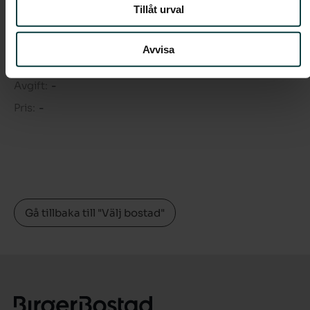
Tillåt urval
Rum:
3
Boarea:
68 kvm
Avvisa
Våning:
2
Avgift:
-
Pris:
-
Gå tillbaka till "Välj bostad"