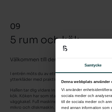
09
5 rum och kök
Välkommen till denna rymliga fem rum oc
Samtycke
I entrén möts du av ett praktiskt klinkergolv i gråt
ytterkläder med praktiska skjutdörrar.
Denna webbplats använder 
Vi använder enhetsidentifierar
Hallen tar dig vidare in i det rymliga vardagsrumme
kök. Köken har som standard en vit slät lucka och vi
sociala medier och analysera 
väggkakel. Full maskinell utrustning såsom kyl och 
till de sociala medier och a
mikro och diskmaskin.
med annan information som du 