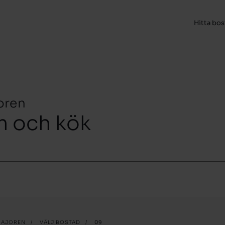
Hitta bo
oren
m och kök
MAJOREN
/
VÄLJ BOSTAD
/
09