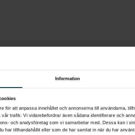
h kök med uteplats.
Information
t och en stor garderob som döljer dina
cookies
e för att anpassa innehållet och annonserna till användarna, tillh
t i öppen planlösning med fullt utrustat
ta vitvaror. Bänkskiva i laminat och vitt
vår trafik. Vi vidarebefordrar även sådana identifierare och anna
frys, induktionshäll, inbyggnadsugn,
nnons- och analysföretag som vi samarbetar med. Dessa kan i sin
har tillhandahållit eller som de har samlat in när du har använt 