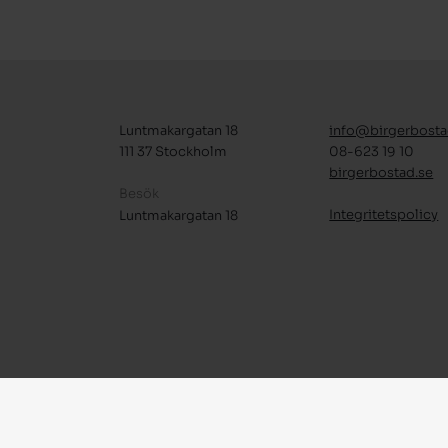
Luntmakargatan 18
info@birgerbosta
111 37 Stockholm
08-623 19 10
birgerbostad.se
Besök
Integritetspolicy
Luntmakargatan 18