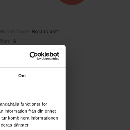
Boendeform:
Bostadsrätt
Rum:
5
Boarea:
96 kvm
Våning:
1
Avgift:
-
Om
Pris:
-
andahålla funktioner för
n information från din enhet
 tur kombinera informationen
deras tjänster.