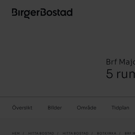
Brf Maj
5 ru
Översikt
Bilder
Område
Tidplan
HEM
/
HITTA BOSTAD
/
HITTA BOSTAD
/
BOTKYRKA
/
BRF 