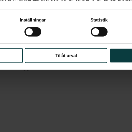
och torktumlare under arbetsbänk i
Inställningar
Statistik
kåp. Handfat med kommod, en låda med
c-stol i vitt porslin med mjuksits.
ell med dörrar i klarglas
 stor skjutdörrsgarderob med en
Tillåt urval
målade väggar, fönsterbänkar i