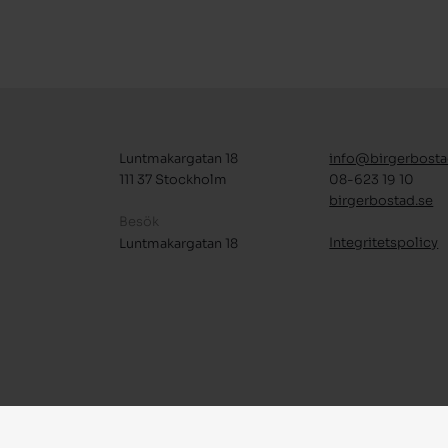
Luntmakargatan 18
info@birgerbosta
111 37 Stockholm
08-623 19 10
birgerbostad.se
Besök
Integritetspolicy
Luntmakargatan 18