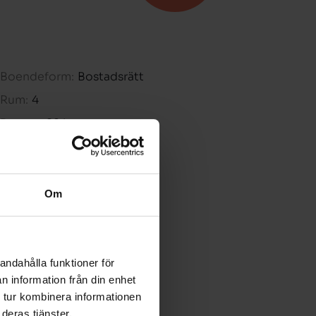
Boendeform:
Bostadsrätt
Rum:
4
Boarea:
82 kvm
Våning:
1
Avgift:
-
Pris:
-
Om
andahålla funktioner för
n information från din enhet
 tur kombinera informationen
deras tjänster.