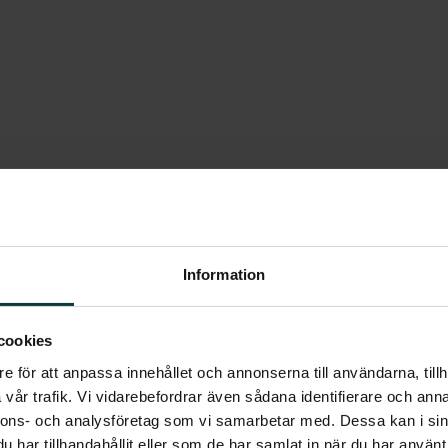
om 82 kvm med en härlig
Information
t, och en stor garderob som döljer dina
cookies
a har spegelglas.
e för att anpassa innehållet och annonserna till användarna, tillh
t i öppen planlösning med fullt utrustat
vår trafik. Vi vidarebefordrar även sådana identifierare och anna
ta vitvaror. Bänkskiva i laminat och vitt
nnons- och analysföretag som vi samarbetar med. Dessa kan i sin
ostande kyl och frys, induktionshäll,
har tillhandahållit eller som de har samlat in när du har använt 