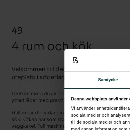
49
4 rum och kök
Välkommen till denna välplanerade fyra 
uteplats i söderläge.
Samtycke
I entrén möts du av ett praktiskt klinkergolv i gråt
Denna webbplats använder 
ytterkläder med praktiska skjutdörrar. En av dörrarn
Vi använder enhetsidentifierar
Hallen tar dig vidare in i det rymliga vardagsrumme
sociala medier och analysera 
kök. Köken har som standard en vit slät lucka och vi
till de sociala medier och a
väggkakel. Full maskinell utrustning såsom självavfr
med annan information som du 