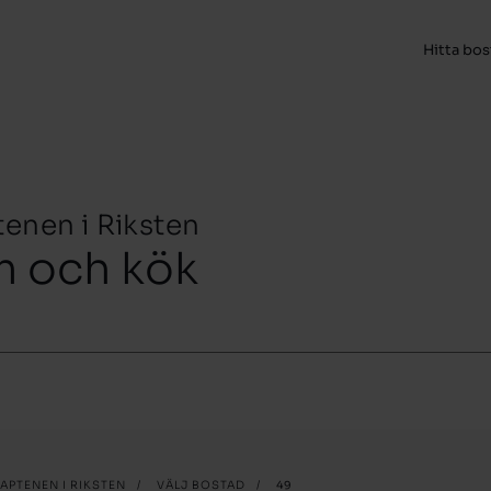
Hitta bo
tenen i Riksten
m och kök
APTENEN I RIKSTEN
/
VÄLJ BOSTAD
/
49