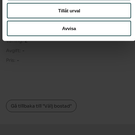
Tillåt urval
Boendeform:
Bostadsrätt
Rum:
4
Avvisa
Boarea:
82 kvm
Våning:
2
Avgift:
-
Pris:
-
Gå tillbaka till "Välj bostad"