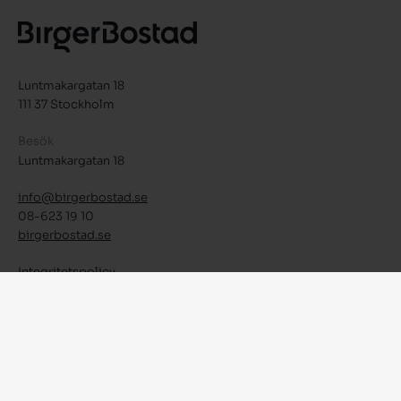
Luntmakargatan 18
111 37 Stockholm
Besök
Luntmakargatan 18
info@birgerbostad.se
08-623 19 10
birgerbostad.se
Integritetspolicy
Facebook
Instagram
LinkedIn
© 2026 Birger Bostad