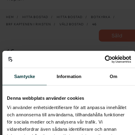
HEM
/
HITTA BOSTAD
/
HITTA BOSTAD
/
BOTKYRKA
/
BRF KAPTENEN I RIKSTEN
/
VÄLJ BOSTAD
/
46
Såld
46
4 rum och kök
Samtycke
Information
Om
Välkommen till denna fyra om 82 kvm med
balkong i härligt söderläge.
Denna webbplats använder cookies
I entrén möts du av ett praktiskt klinkergolv i grått,
Vi använder enhetsidentifierare för att anpassa innehållet
och en stor garderob som döljer dina ytterkläder med
och annonserna till användarna, tillhandahålla funktioner
praktiska skjutdörrar. En av dörrarna har spegelglas.
för sociala medier och analysera vår trafik. Vi
Hallen tar dig vidare in i det rymliga vardagsrummet i
vidarebefordrar även sådana identifierare och annan