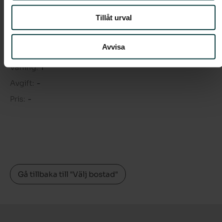
Tillåt urval
Boendeform:
Bostadsrätt
Rum:
4
Avvisa
Boarea:
82 kvm
Våning:
1
Avgift:
-
Pris:
-
Gå tillbaka till "Välj bostad"