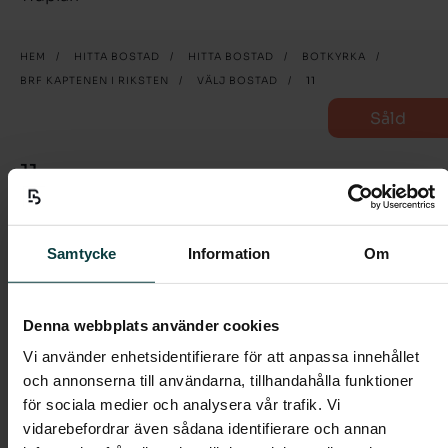
HEM
/
HITTA BOSTAD
/
HITTA BOSTAD
/
BOTKYRKA
/
BRF KAPTENEN I RIKSTEN
/
VÄLJ BOSTAD
/
11
Såld
11
4 rum och kök
Samtycke
Information
Om
Välkommen till denna välplanerade fyra om 82
kvm med två stora uteplatser.
Denna webbplats använder cookies
I entrén möts du av ett praktiskt klinkergolv i grått,
Vi använder enhetsidentifierare för att anpassa innehållet
och en stor garderob som döljer dina ytterkläder med
och annonserna till användarna, tillhandahålla funktioner
praktiska skjutdörrar. En av dörrarna har spegelglas.
för sociala medier och analysera vår trafik. Vi
Hallen tar dig vidare in i det rymliga vardagsrummet i
vidarebefordrar även sådana identifierare och annan