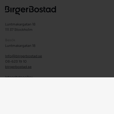
Luntmakargatan 18
111 37 Stockholm
Besök
Luntmakargatan 18
info@birgerbostad.se
08-623 19 10
birgerbostad.se
Integritetspolicy
Facebook
Instagram
LinkedIn
© 2026 Birger Bostad