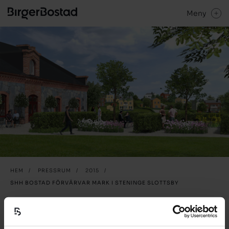
Meny
HEM
/
PRESSRUM
/
2015
/
SHH BOSTAD FÖRVÄRVAR MARK I STENINGE SLOTTSBY
Pressmeddelande 15.12.17
SHH Bostad förvärvar mark i