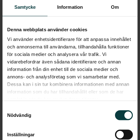
Steninge Slottsby
Samtycke
Information
Om
SHH Bostad har förvärvat två markområden i Steninge
Denna webbplats använder cookies
Slottsby i Sigtuna och planerar här att uppföra 28
radhus och 57 lägenheter i flerfamiljshus.
Vi använder enhetsidentifierare för att anpassa innehållet
och annonserna till användarna, tillhandahålla funktioner
Gelba AB har som fastighetsägare drivit detaljplanen
för sociala medier och analysera vår trafik. Vi
som i början av 2015 vann laga kraft för över 600
vidarebefordrar även sådana identifierare och annan
bostäder, förskola, skola och äldreboende. Steninge
information från din enhet till de sociala medier och
Slottsby ligger vid vackra Steninge slott och sträcker
annons- och analysföretag som vi samarbetar med.
sig norr ut från den kulturskyddade Stenladan som
Dessa kan i sin tur kombinera informationen med annan
idag bedriver trädgårdsbutik och restaurang. Med
information som du har tillhandahållit eller som de har
promenadavstånd till Mälaren finns möjlighet till
samlat in när du har använt deras tjänster.
båtplats i den båthamn som planeras att anläggas.
Samtyckesval
- Vi är otroligt glada att få vara med och utveckla
Nödvändig
Steninge Slottsby som är en unik plats med
fantastiska attribut att kunna utveckla en boendemiljö
med hög livskvalité. Vi planerar säljstart innan
Inställningar