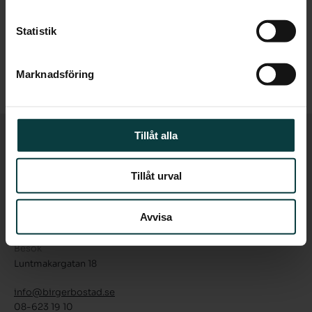
sommaren 2016, säger Misha Moeremans d'Emaus,
VD.
Statistik
För mer information om Steninge Slottsby, besök
www.steningeslottsby.se
Marknadsföring
Tillåt alla
Tillåt urval
Luntmakargatan 18
Avvisa
111 37 Stockholm
Besök
Luntmakargatan 18
info@birgerbostad.se
08-623 19 10