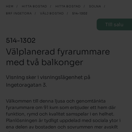
HEM
/
HITTA BOSTAD
/
HITTA BOSTAD
/
SOLNA
/
BRF INGETORA
/
VÄLJ BOSTAD
/
514-1302
Till salu
514-1302
Välplanerad fyrarummare
med två balkonger
Visning sker i visningslägenhet på
Ingetoragatan 3.
Välkommen till denna ljusa och genomtänkta
fyrarummare om 91 kvm som erbjuder ett hem där
funktion, rymd och kvalitet samspelar i en helhet.
Planlösningen är tydligt uppdelad med sociala ytor i
ena delen av bostaden och sovrummen mer avskilt