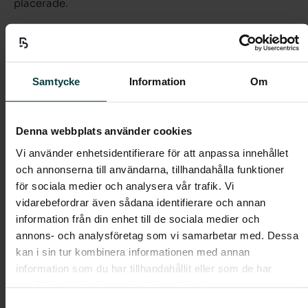
placerade.
Boendeform:
Bostadsrätt
Rum:
4
Samtycke
Information
Om
Boarea:
91 kvm
Våning:
3
Avgift:
6 381 kr/mån
Denna webbplats använder cookies
Pris:
6 695 000 kr
Vi använder enhetsidentifierare för att anpassa innehållet
och annonserna till användarna, tillhandahålla funktioner
för sociala medier och analysera vår trafik. Vi
Dokument
vidarebefordrar även sådana identifierare och annan
Planlösning
information från din enhet till de sociala medier och
annons- och analysföretag som vi samarbetar med. Dessa
kan i sin tur kombinera informationen med annan
information som du har tillhandahållit eller som de har
samlat in när du har använt deras tjänster.
Samtyckesval