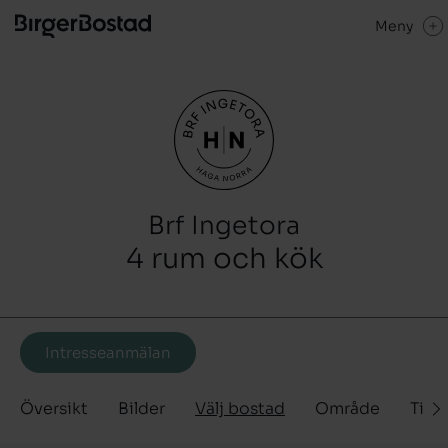
Meny
Brf Ingetora
4 rum och kök
Intresseanmälan
Översikt
Bilder
Välj bostad
Område
Tidp