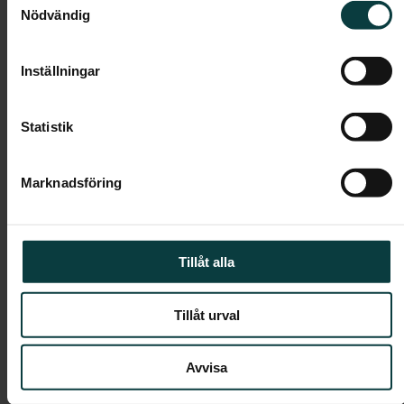
Nödvändig
Inställningar
Statistik
Marknadsföring
Tillåt alla
Andreas Szalkowski
Tillåt urval
08- 441 57 11
andreas.szalkowski­@nytthem.se
Avvisa