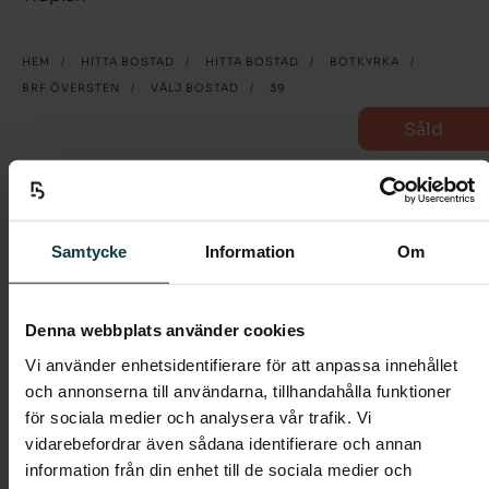
HEM
/
HITTA BOSTAD
/
HITTA BOSTAD
/
BOTKYRKA
/
BRF ÖVERSTEN
/
VÄLJ BOSTAD
/
39
Såld
39
4 rum och kök
Samtycke
Information
Om
Välkommen till denna välplanerade fyra om 82
kvm med uteplats.
Denna webbplats använder cookies
Vi använder enhetsidentifierare för att anpassa innehållet
I entrén möts du av ett praktiskt klinkergolv i grått,
och annonserna till användarna, tillhandahålla funktioner
och en stor garderob som döljer dina ytterkläder med
för sociala medier och analysera vår trafik. Vi
praktiska skjutdörrar.
vidarebefordrar även sådana identifierare och annan
Hallen tar dig vidare in i det rymliga vardagsrummet i
information från din enhet till de sociala medier och