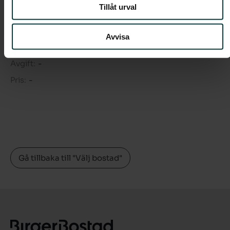
Tillåt urval
Rum:
4
Boarea:
82 kvm
Avvisa
Våning:
1
Avgift:
-
Pris:
-
Gå tillbaka till "Välj bostad"