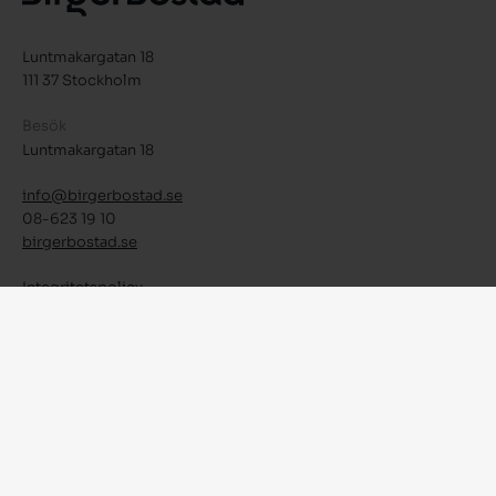
Luntmakargatan 18
111 37 Stockholm
Besök
Luntmakargatan 18
info@birgerbostad.se
08-623 19 10
birgerbostad.se
Integritetspolicy
Facebook
Instagram
LinkedIn
© 2026 Birger Bostad