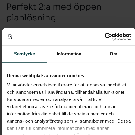
Perfekt 2:a med öppen
planlösning
Perfekt tvåa för singeln eller paret. Stort sovrum
med god förvaring. Lägenheten har öppet
mellan kök och vardagsrum samt en spansk
Samtycke
Information
Om
balkong.
Bostaden har en takhöjd på ca 2,70 m och härligt
Denna webbplats använder cookies
ljusinsläpp, genomgående hög standard med ljust
Vi använder enhetsidentifierare för att anpassa innehållet
ekparkettgolv, ljusa väggar och stora fönsterpartier.
och annonserna till användarna, tillhandahålla funktioner
Köket är fullutrustat med induktionshäll,
för sociala medier och analysera vår trafik. Vi
inbyggnadsugn, integrerad köksfläkt, inbyggd
vidarebefordrar även sådana identifierare och annan
diskmaskin, mikro samt kyl/frys. Halvkaklat badrum
information från din enhet till de sociala medier och
med dusch, handdukstork, samt kombinerad
annons- och analysföretag som vi samarbetar med. Dessa
tvättmaskin och torktumlare.
kan i sin tur kombinera informationen med annan