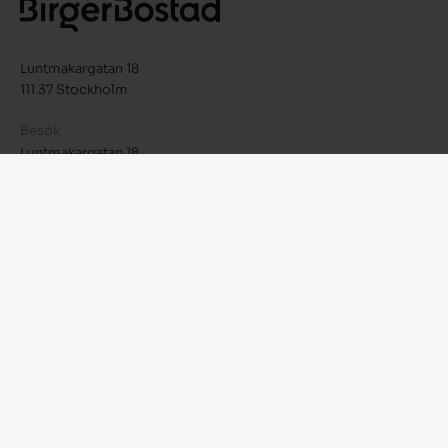
Luntmakargatan 18
111 37 Stockholm
Besök
Luntmakargatan 18
info@birgerbostad.se
08-623 19 10
birgerbostad.se
Integritetspolicy
Facebook
Instagram
LinkedIn
© 2026 Birger Bostad