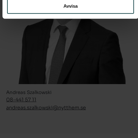
Avvisa
Andreas Szalkowski
08-441 57 11
andreas.szalkowski­@nytthem.se