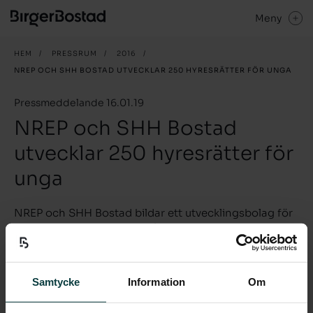
Meny
HEM
/
PRESSRUM
/
2016
/
NREP OCH SHH BOSTAD UTVECKLAR 250 HYRESRÄTTER FÖR UNGA
Pressmeddelande 16.01.19
NREP och SHH Bostad
utvecklar 250 hyresrätter för
unga
NREP och SHH Bostad bildar ett utvecklingsbolag för
att gemensamt utveckla två hyresprojekt i Stor-
Stockholm. Detaljplanerna är lagakraftvunna och
byggstart sker under året. Det ena projektet som
omfattar ca 150 hyresrätter i punkthus ligger i Visättra
Samtycke
Information
Om
Ängar, Huddinge. Det andra hyresprojektet om ca 100
hyresrätter ligger vid Bergfotsvägen i Tumba.