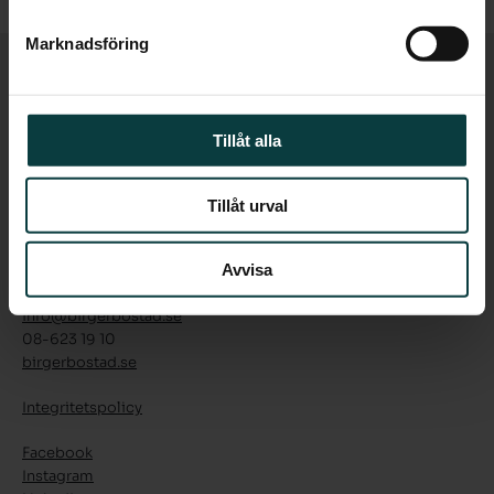
Marknadsföring
Tillåt alla
Luntmakargatan 18
111 37 Stockholm
Tillåt urval
Besök
Avvisa
Luntmakargatan 18
info@birgerbostad.se
08-623 19 10
birgerbostad.se
Integritetspolicy
Facebook
Instagram