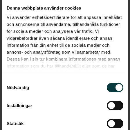
Denna webbplats använder cookies
- Vi är mycket glada över detta samarbete med NREP
och att vi snabbt kan byggstarta ett stort antal mindre
Vi använder enhetsidentifierare för att anpassa innehållet
lägenheter som vi ser ett mycket stort behov av i både
och annonserna till användarna, tillhandahålla funktioner
Tumba och Huddinge. Inflyttning av hyresrätterna
för sociala medier och analysera vår trafik. Vi
planeras till 2017-2018, säger Misha Moeremans
vidarebefordrar även sådana identifierare och annan
d’Emaus, VD Svenska Hyreshus.
information från din enhet till de sociala medier och
annons- och analysföretag som vi samarbetar med.
- Genom samarbetet med SHH Bostad skapar vi en
Dessa kan i sin tur kombinera informationen med annan
effektiv plattform för att snabbt kunna erbjuda
information som du har tillhandahållit eller som de har
attraktiva hyresrätter, dels på mark som vi äger idag,
samlat in när du har använt deras tjänster.
men även i framtida projekt, säger Rickard S.
Dahlberg, CIO och Partner NREP.
Samtyckesval
Nödvändig
För mer information, kontakta:
Rickard S. Dahlberg, CIO and Partner, Nordic Real
Estate Partners +46 70952 0203
Inställningar
Misha Moeremans d’Emaus, VD Svenska Hyreshus AB,
+46 70 372 12 14
Statistik