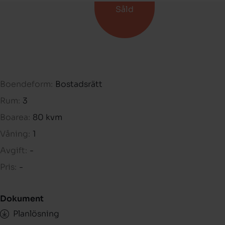
Såld
Boendeform:
Bostadsrätt
Rum:
3
Boarea:
80 kvm
Våning:
1
Avgift:
-
Pris:
-
Dokument
Planlösning