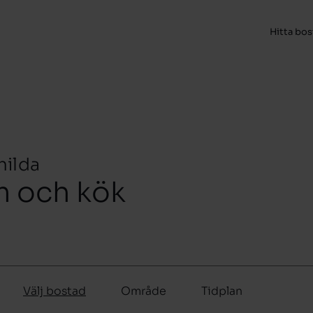
Hitta bo
hilda
m och kök
Välj bostad
Område
Tidplan