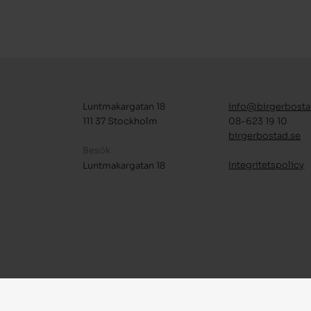
Luntmakargatan 18
info@birgerbosta
111 37 Stockholm
08-623 19 10
birgerbostad.se
Besök
Integritetspolicy
Luntmakargatan 18