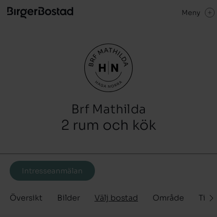
Meny
Brf Mathilda
2 rum och kök
Intresseanmälan
Översikt
Bilder
Välj bostad
Område
Tidp