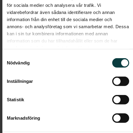
för sociala medier och analysera vår trafik. Vi
Rum:
2
vidarebefordrar även sådana identifierare och annan
Boarea:
33 kvm
information från din enhet till de sociala medier och
Våning:
5
annons- och analysföretag som vi samarbetar med. Dessa
kan i sin tur kombinera informationen med annan
Avgift:
-
information som du har tillhandahållit eller som de har
Pris:
-
samlat in när du har använt deras tjänster.
Samtyckesval
Nödvändig
Dokument
Planlösning
Inställningar
Statistik
Marknadsföring