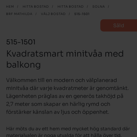
HEM
/
HITTA BOSTAD
/
HITTA BOSTAD
/
SOLNA
/
BRF MATHILDA
/
VÄLJ BOSTAD
/
515-1501
Såld
515-1501
Kvadratsmart minitvåa med
balkong
Välkommen till en modern och välplanerad
minitvåa där varje kvadratmeter är genomtänkt.
Lägenheten präglas av en generös takhöjd på
2,7 meter som skapar en härlig rymd och
förstärker känslan av ljus och öppenhet.
Här möts du av ett hem med mycket hög standard där
materialvalen är noga utvalda för att hålla över tid.