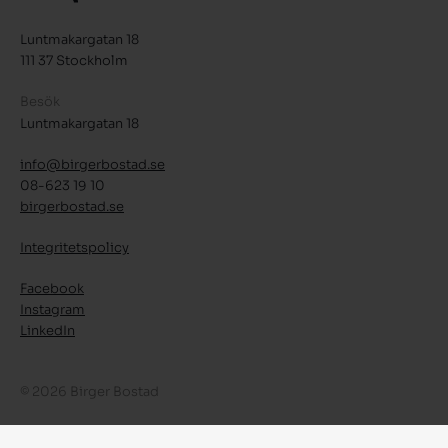
Luntmakargatan 18
111 37 Stockholm
Besök
Luntmakargatan 18
info@birgerbostad.se
08-623 19 10
birgerbostad.se
Integritetspolicy
Facebook
Instagram
LinkedIn
© 2026 Birger Bostad